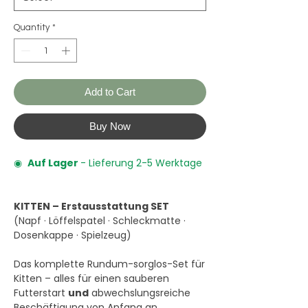
Quantity
*
Add to Cart
Buy Now
◉
Auf Lager
- Lieferung 2-5 Werktage
KITTEN – Erstausstattung SET
(Napf · Löffelspatel · Schleckmatte ·
Dosenkappe · Spielzeug)
Das komplette Rundum-sorglos-Set für
Kitten – alles für einen sauberen
Futterstart
und
abwechslungsreiche
Beschäftigung von Anfang an.