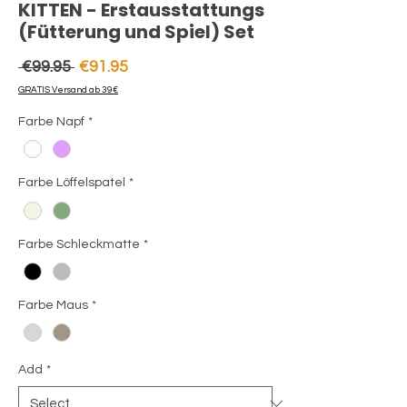
KITTEN - Erstausstattungs
(Fütterung und Spiel) Set
Regular
Sale
 €99.95 
€91.95
Price
Price
GRATIS Versand ab 39€
Farbe Napf
*
Farbe Löffelspatel
*
Farbe Schleckmatte
*
Farbe Maus
*
Add
*