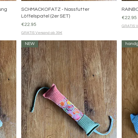
Quick View
ung
SCHMACKOFATZ - Nassfutter
RAINBO
Löffelspatel (2er SET)
Price
€22.95
Price
€22.95
GRATIS V
GRATIS Versand ab 39€
NEW
hand