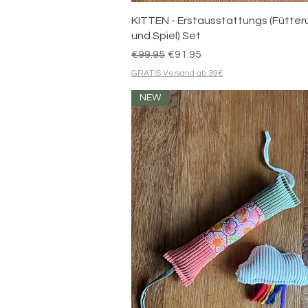
Quick View
KITTEN - Erstausstattungs (Fütter
und Spiel) Set
Regular Price
Sale Price
€99.95
€91.95
GRATIS Versand ab 39€
NEW