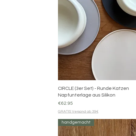
Quick View
CIRCLE (3er Set) - Runde Katzen
Napfunterlage aus Silikon
Price
€62.95
GRATIS Versand ab 39€
handgemacht