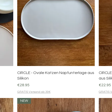
Quick View
CIRCLE - Ovale Katzen Napfunterlage aus
CIRCLE
Silikon
aus Sil
Price
Price
€28.95
€22.95
GRATIS Versand ab 39€
GRATIS V
NEW