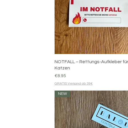
Quick View
NOTFALL – Rettungs-Aufkleber fü
Katzen
Price
€8.95
GRATIS Versand ab 39€
NEW