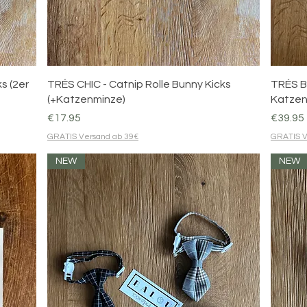
Quick View
s (2er
TRÉS CHIC - Catnip Rolle Bunny Kicks
TRÉS B
(+Katzenminze)
Katzen
Price
Price
€17.95
€39.95
GRATIS Versand ab 39€
GRATIS V
NEW
NEW