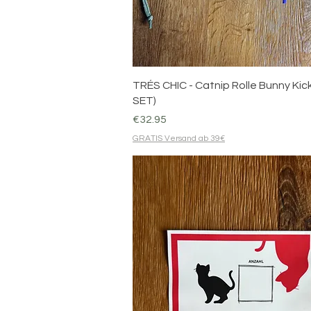
Quick View
TRÉS CHIC - Catnip Rolle Bunny Kick
SET)
Price
€32.95
GRATIS Versand ab 39€