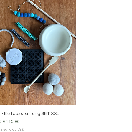
Quick View
 - Erstausstattung SET XXL
 Price
Sale Price
5
€115.96
ersand ab 39€