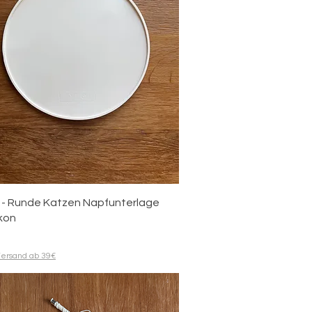
Quick View
 - Runde Katzen Napfunterlage
ikon
ersand ab 39€