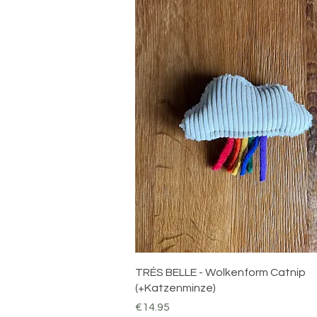
Quick View
TRÉS BELLE - Wolkenform Catnip
(+Katzenminze)
Price
€14.95