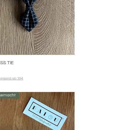
Quick View
SS TIE
ersand ab 39€
gemacht