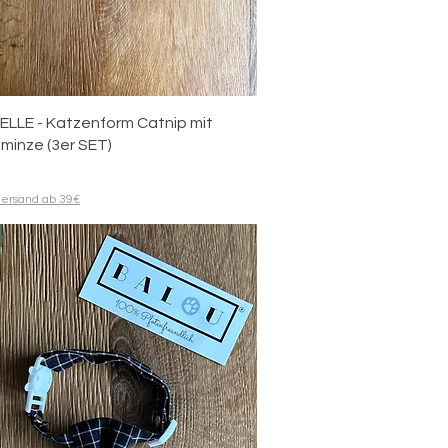
Quick View
ELLE - Katzenform Catnip mit
minze (3er SET)
ersand ab 39€