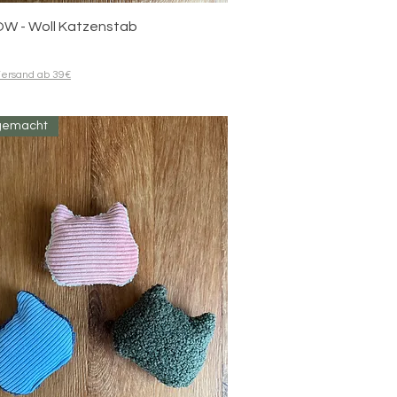
Quick View
W - Woll Katzenstab
ersand ab 39€
gemacht