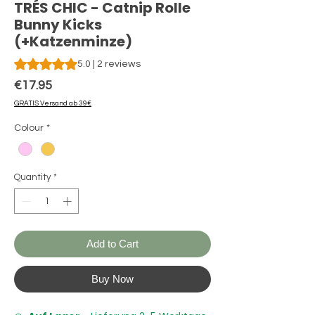
TRÉS CHIC - Catnip Rolle
Bunny Kicks
(+Katzenminze)
Rating is 5.0 out of five stars based on 2 reviews
5.0 | 2 reviews
Price
€17.95
GRATIS Versand ab 39€
Colour
*
Quantity
*
Add to Cart
Buy Now