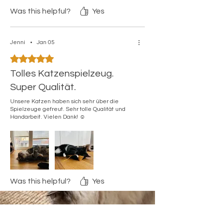
Was this helpful?
Yes
Jenni
•
Jan 05
Rated 5 out of 5 stars.
Tolles Katzenspielzeug.
Super Qualität.
Unsere Katzen haben sich sehr über die
Spielzeuge gefreut. Sehr tolle Qualität und
Handarbeit. Vielen Dank! ☺️
Was this helpful?
Yes