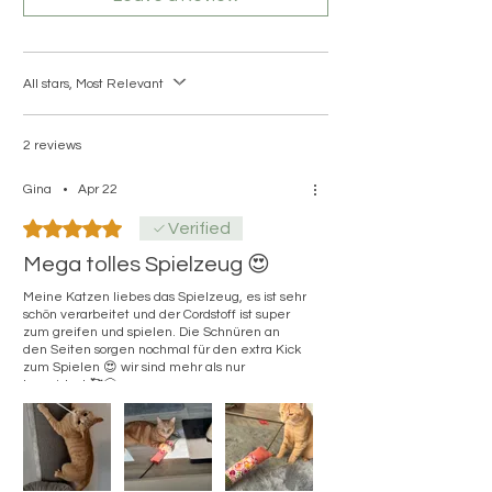
All stars, Most Relevant
2 reviews
Gina
•
Apr 22
Rated 5 out of 5 stars.
Verified
Mega tolles Spielzeug 😍
Meine Katzen liebes das Spielzeug, es ist sehr
schön verarbeitet und der Cordstoff ist super
zum greifen und spielen. Die Schnüren an
den Seiten sorgen nochmal für den extra Kick
zum Spielen 😍 wir sind mehr als nur
begeistert 🥰😍