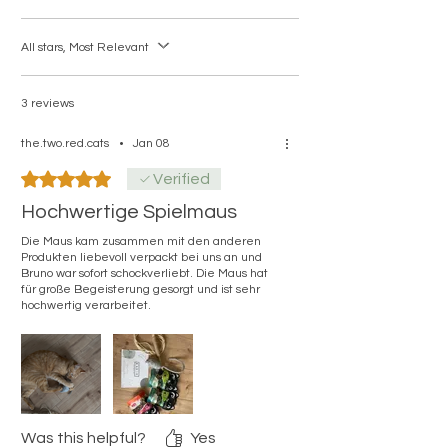
ab (Naturprodukt).
All stars, Most Relevant
Spielt meine Katze damit auch
alleine?
Sehr oft ja. Viele Katzen stupsen den
3 reviews
Ball immer wieder an und jagen ihn
selbstständig durch die Wohnung –
the.two.red.cats
•
Jan 08
besonders auf glatten Böden.
Rated 5 out of 5 stars.
Verified
Warum Wolle statt Plastik?
Hochwertige Spielmaus
Wolle ist leise, natürlich und fühlt sich
für viele Katzen angenehmer an.
Die Maus kam zusammen mit den anderen
Produkten liebevoll verpackt bei uns an und
Außerdem wirkt es hochwertiger und ist
Bruno war sofort schockverliebt. Die Maus hat
die bessere Wahl für alle, die keine
für große Begeisterung gesorgt und ist sehr
Plastikspielzeuge wollen.
hochwertig verarbeitet.
Was this helpful?
Yes