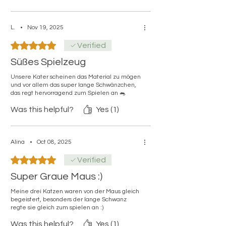
L.
•
Nov 19, 2025
Rated 5 out of 5 stars.
Verified
Süßes Spielzeug
Unsere Kater scheinen das Material zu mögen
und vor allem das super lange Schwänzchen,
das regt hervorragend zum Spielen an 🐀
Was this helpful?
Yes (1)
Alina
•
Oct 08, 2025
Rated 5 out of 5 stars.
Verified
Super Graue Maus :)
Meine drei Katzen waren von der Maus gleich
begeistert, besonders der lange Schwanz
regte sie gleich zum spielen an :)
Was this helpful?
Yes (1)