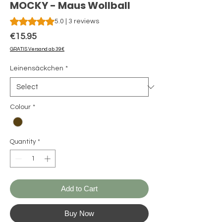
MOCKY - Maus Wollball
Rating is 5.0 out of five stars based on 3 reviews
5.0 | 3 reviews
Price
€15.95
GRATIS Versand ab 39€
Leinensäckchen
*
Colour
*
Quantity
*
Add to Cart
Buy Now