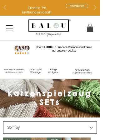
Abonnieren
Erhalte 7%
Erstkundenrabatt.
Über
16.000+
zufriedene Catmoms vertrauen
auf unsere Produkte
Lieferung
2-5
30 Tage
Kostenloser Versand
GRATIS SNACK
ab 39€
(sonst 3,95€)
Werktage
Rückgabe
zu jeder Bestellung
Katzenspielzeug
SETs