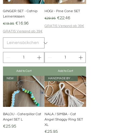
GINGER SET - Catnip
HOGI - Pine Cone SET
Leinenkissen
Regular Price
Sale Price
€22.46
€29.95
Regular Price
Sale Price
€16.96
€19.95
GRATIS Versand ab 39€
GRATIS Versand ab 39€
Add to Cart
Add to Cart
NEW
HANDMADE BY KARINA
BALOU - Caterpillar Cat
NALA / SIMBA - Cat
Angel SET L
Angel Shaggy Ring SET
XL
Price
€25.95
Price
€25.95