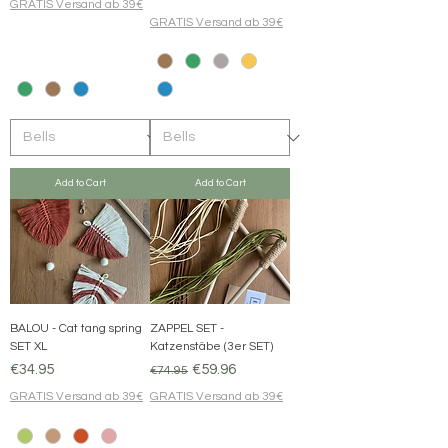
GRATIS Versand ab 39€
GRATIS Versand ab 39€
Add to Cart
Add to Cart
BALOU - Cat tang spring
ZAPPEL SET -
SET XL
Katzenstäbe (3er SET)
Price
Regular Price
Sale Price
€34.95
€59.96
€74.95
GRATIS Versand ab 39€
GRATIS Versand ab 39€